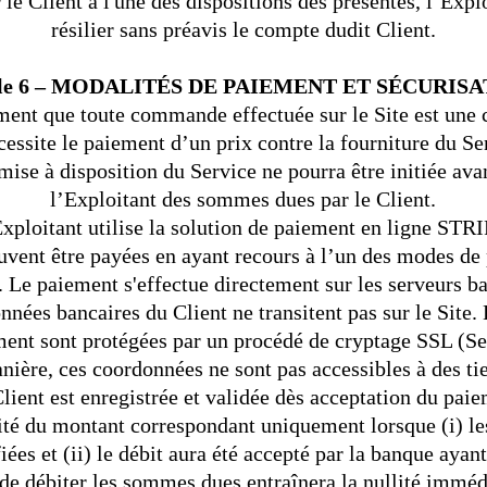
 Client à l'une des dispositions des présentes, l’Explo
résilier sans préavis le compte dudit Client.
cle 6 – MODALITÉS DE PAIEMENT ET SÉCURIS
ment que toute commande effectuée sur le Site est un
cessite le paiement d’un prix contre la fourniture du 
mise à disposition du Service ne pourra être initiée ava
l’Exploitant des sommes dues par le Client.
xploitant utilise la solution de paiement en ligne STR
ent être payées en ayant recours à l’un des modes de 
 Le paiement s'effectue directement sur les serveurs b
onnées bancaires du Client ne transitent pas sur le Site
nt sont protégées par un procédé de cryptage SSL (Se
nière, ces coordonnées ne sont pas accessibles à des tie
ent est enregistrée et validée dès acceptation du paie
ité du montant correspondant uniquement lorsque (i) les
fiées et (ii) le débit aura été accepté par la banque ayan
 de débiter les sommes dues entraînera la nullité immédi