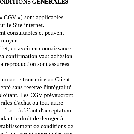
CONDITIONS GENERALES
 « CGV ») sont applicables
r le Site internet.
ent consultables et peuvent
t moyen.
ffet, en avoir eu connaissance
sa confirmation vaut adhésion
a reproduction sont assurées
ommande transmise au Client
epté sans réserve l'intégralité
xploitant. Les CGV prévaudront
rales d'achat ou tout autre
t donc, à défaut d'acceptation
ndant le droit de déroger à
établissement de conditions de
ces) qui seront approuvées par