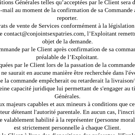
tions Générales telles qu’acceptées par le Client sera d
e-mail au moment de la confirmation de sa Commande af
reporter.
rats de vente de Services conformément à la législatio
te contact@conjointsexpatries.com
,
l’Exploitant remett
objet de la demande.
mmande par le Client après confirmation de sa comman
préalable de l’Exploitant.
ées par le Client lors de la passation de la commande e
 ne saurait en aucune manière être recherchée dans l'év
de la commande empêcherait ou retarderait la livraison/
leine capacité juridique lui permettant de s'engager au t
Générales.
aux majeurs capables et aux mineurs à conditions que ce
teur détenant l'autorité parentale. En aucun cas, l'inscri
re valablement habilité à la représenter (personne moral
est strictement personnelle à chaque Client.