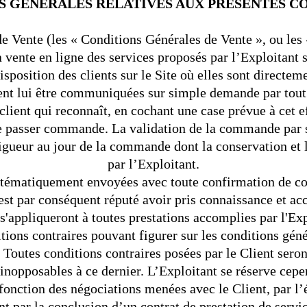
TIONS GÉNÉRALES RELATIVES AUX PRESENTES 
de Vente (les « Conditions Générales de Vente », ou les
 vente en ligne des services proposés par l’Exploitant su
sposition des clients sur le Site où elles sont directem
nt lui être communiquées sur simple demande par tou
ient qui reconnaît, en cochant une case prévue à cet e
 de passer commande. La validation de la commande par 
igueur au jour de la commande dont la conservation et l
par l’Exploitant.
tématiquement envoyées avec toute confirmation de c
est par conséquent réputé avoir pris connaissance et acc
 s'appliqueront à toutes prestations accomplies par l'E
itions contraires pouvant figurer sur les conditions géné
outes conditions contraires posées par le Client seron
 inopposables à ce dernier. L’Exploitant se réserve cepe
fonction des négociations menées avec le Client, par l’
t par la conclusion d’un contrat de prestation de servi