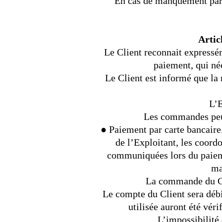
En cas de manquement par le
Arti
Le Client reconnait expressé
paiement, qui né
Le Client est informé que la 
L’E
Les commandes peuv
● Paiement par carte bancaire.
de l’Exploitant, les coord
communiquées lors du paieme
ma
La commande du Cli
Le compte du Client sera déb
utilisée auront été véri
L’impossibilité