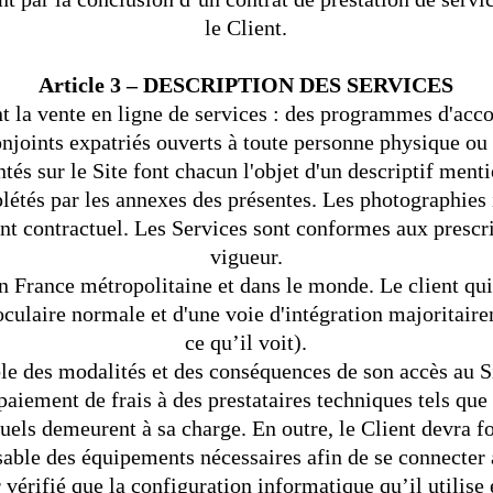
le Client.
Article 3 – DESCRIPTION DES SERVICES
nt la vente en ligne de services : des programmes d'ac
onjoints expatriés ouverts à toute personne physique ou m
tés sur le Site font chacun l'objet d'un descriptif ment
plétés par les annexes des présentes. Les photographies i
t contractuel. Les Services sont conformes aux prescri
vigueur.
n France métropolitaine et dans le monde. Le client q
oculaire normale et d'une voie d'intégration majoritairem
ce qu’il voit).
e des modalités et des conséquences de son accès au S
paiement de frais à des prestataires techniques tels q
quels demeurent à sa charge. En outre, le Client devra f
able des équipements nécessaires afin de se connecter 
 vérifié que la configuration informatique qu’il utilise e